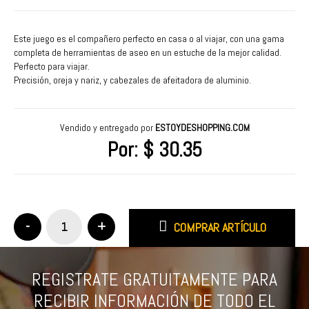
Este juego es el compañero perfecto en casa o al viajar, con una gama
completa de herramientas de aseo en un estuche de la mejor calidad.
Perfecto para viajar.
Precisión, oreja y nariz, y cabezales de afeitadora de aluminio.
Cuchillas de corte higiénicas de acero que se enjuagan con agua
corriente.
Elimina el vello no deseado sin tirones.
Vendido y entregado por
ESTOYDESHOPPING.COM
Cuchillas de calidad profesional para definir su estilo facial.
Por:
$ 30.35
EL PRECIO DE TODOS LOS PRODUCTOS INCLUYE EL ENVIO GRATUITO