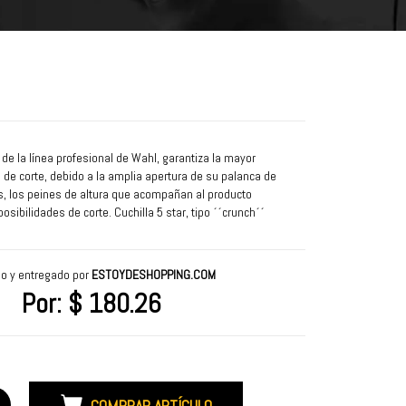
e la línea profesional de Wahl, garantiza la mayor
o de corte, debido a la amplia apertura de su palanca de
s, los peines de altura que acompañan al producto
ibilidades de corte. Cuchilla 5 star, tipo ´´crunch´´
un corte más suave.
 la máquina ideal para trabajar en el corte gradual de su
o y entregado por
ESTOYDESHOPPING.COM
lo hace eso, ¡hace todo tipo de recortes, desde tradicionales
Por:
$ 180.26
ortas a varias alturas y aún haces la transición entre ellas!
OS PRODUCTOS INCLUYE EL ENVIO GRATUITO