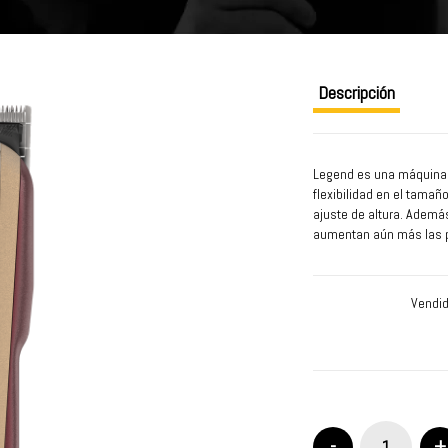
Legend es una máquina d
flexibilidad en el tamañ
ajuste de altura. Ademá
aumentan aún más las pos
cromada en plata para 
Es por eso que Legend es
Vendid
cliente. Pero ella no so
hasta militares!
¡Con una sola máquina, c
EL PRECIO DE TODOS L